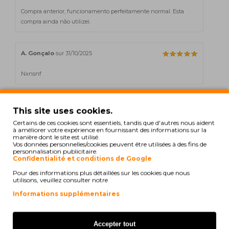
Compra anterior, funcionamento perfeitamente normal. Esta
compra ainda não utilizei.
A. Gonçalo
sur 31/10/2025
Nxnsnf
Gonçalo A
sur 16/10/2025
This site uses cookies.
Certains de ces cookies sont essentiels, tandis que d'autres nous aident
Nxnsnf
à améliorer votre expérience en fournissant des informations sur la
manière dont le site est utilisé.
Vos données personnelles/cookies peuvent être utilisées à des fins de
personnalisation publicitaire.
N. Catarina
sur 26/04/2025
Confidentialité et conditions de Google
Pour des informations plus détaillées sur les cookies que nous
Relativa à qualidade/preço, os tinteiros são muito bons. Há muito
utilisons, veuillez consulter notre
tempo que faço encomendas no forprint e não tenho qualquer
Informations supplémentaires
tipo de problemas.
Accepter tout