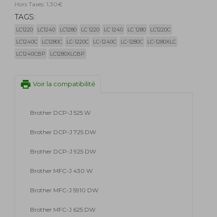
Hors Taxes: 1,30€
TAGS:
LC1220
LC1240
LC1280
LC 1220
LC 1240
LC 1280
LC1220C
LC1240C
LC1280C
LC-1220C
LC-1240C
LC-1280C
LC-1280XLC
LC1240CBP
LC1280XLCBP
print
Voir la compatibilité
Brother DCP-J 525 W
Brother DCP-J 725 DW
Brother DCP-J 925 DW
Brother MFC-J 430 W
Brother MFC-J 5910 DW
Brother MFC-J 625 DW