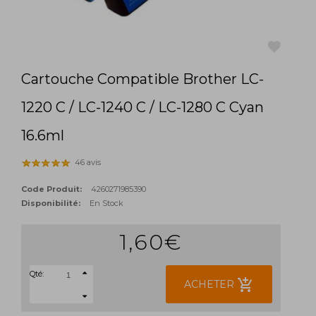
Cartouche Compatible Brother LC-
favorite
1220 C / LC-1240 C / LC-1280 C Cyan
16.6ml
46 avis
Code Produit:
4260271985390
Disponibilité:
En Stock
1,60€
Qté:
add_shopping_cart
ACHETER