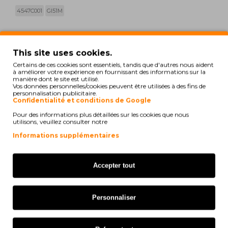
4547C001
GI51M
print
Voir la compatibilité
This site uses cookies.
Certains de ces cookies sont essentiels, tandis que d'autres nous aident
à améliorer votre expérience en fournissant des informations sur la
Canon Pixma G 1520
manière dont le site est utilisé.
Vos données personnelles/cookies peuvent être utilisées à des fins de
Canon Pixma G 1560
personnalisation publicitaire.
Confidentialité et conditions de Google
Canon Pixma G 2520
Pour des informations plus détaillées sur les cookies que nous
utilisons, veuillez consulter notre
Canon Pixma G 2560
Informations supplémentaires
Canon Pixma G 3520
Accepter tout
Canon Pixma G 3560
Canon Pixma G 1530
Personnaliser
Canon Pixma G 2570