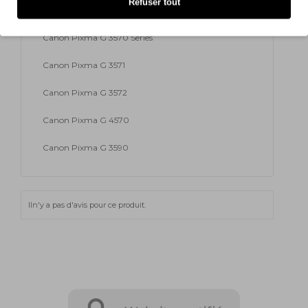
Refuser tout
Canon Pixma G 3570
Canon Pixma G 3570 Series
Canon Pixma G 3571
Canon Pixma G 3572
Canon Pixma G 4570
Canon Pixma G 3590
Iln'y a pas d'avis pour ce produit.