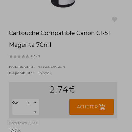
Cartouche Compatible Canon GI-51
favorite
Magenta 70ml
0 avis
Code Produit:
0700443275347N
Disponibilité:
En Stock
2,74€
Qté:
add_shopping_cart
ACHETER
Hors Taxes: 2,23€
TAGS: