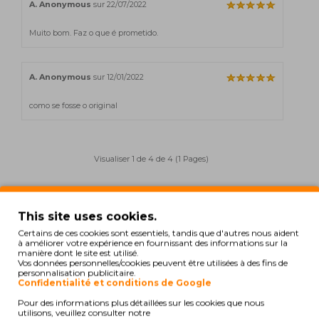
A. Anonymous
sur 22/07/2022
Muito bom. Faz o que é prometido.
A. Anonymous
sur 12/01/2022
como se fosse o original
Visualiser 1 de 4 de 4 (1 Pages)
Aussi pour votre imprimante
This site uses cookies.
Certains de ces cookies sont essentiels, tandis que d'autres nous aident
à améliorer votre expérience en fournissant des informations sur la
manière dont le site est utilisé.
COMPATIBLE
Vos données personnelles/cookies peuvent être utilisées à des fins de
personnalisation publicitaire.
Confidentialité et conditions de Google
Pour des informations plus détaillées sur les cookies que nous
utilisons, veuillez consulter notre