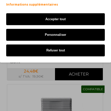
Informations supplémentaires
Accepter tout
Personnaliser
Refuser tout
Cartouche Compatible Canon PFI-107 Y Jaune
130ml
24,48€
s/ TVA: 19,90€
COMPATIBLE