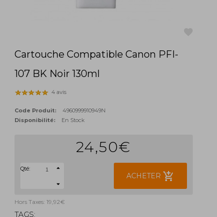
Cartouche Compatible Canon PFI-
favorite
107 BK Noir 130ml
4 avis
Code Produit:
4960999910949N
Disponibilité:
En Stock
24,50€
Qté:
add_shopping_cart
ACHETER
Hors Taxes: 19,92€
TAGS: